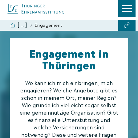
Startseite
Engagement
Ehrenamts­beauftragten
Freiwilligen­agenturen
Engagement in
Bürger­stiftungen
Thüringen
Versicherung
Ehrenamts­portal
Wo kann ich mich einbringen, mich
Studien
engagieren? Welche Angebote gibt es
Freiwilligensurvey 2019
schon in meinem Ort, meiner Region?
Wie gründe ich vielleicht sogar selbst
Engagement in der
eine gemeinnützige Organisation? Gibt
Coronapandemie
es finanzielle Unterstützung und
Engagement in
welche Versicherungen sind
Ostdeutschland
notwendig? Diese und weitere Fragen