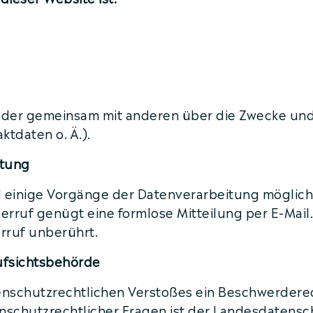
n oder gemeinsam mit anderen über die Zwecke und
tdaten o. Ä.).
itung
d einige Vorgänge der Datenverarbeitung möglich. 
iderruf genügt eine formlose Mitteilung per E-Mai
rruf unberührt.
ufsichtsbehörde
atenschutzrechtlichen Verstoßes ein Beschwerdere
nschutzrechtlicher Fragen ist der Landesdatens