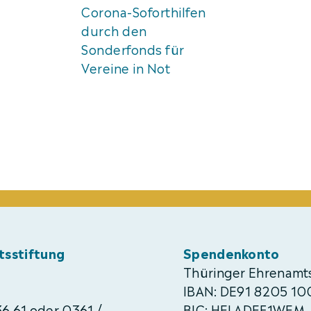
Corona-Soforthilfen
durch den
Sonderfonds für
Vereine in Not
tsstiftung
Spendenkonto
Thüringer Ehrenamts
IBAN: DE91 8205 1
36 61 oder 0361 /
BIC: HELADEF1WEM