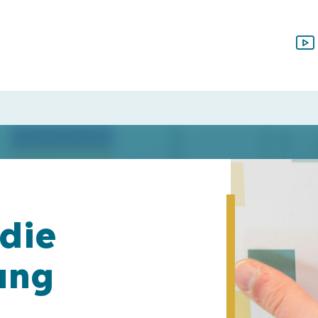
die
ung