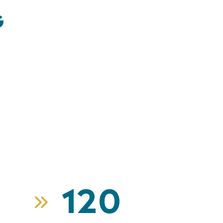
G
120