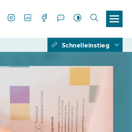
Schnelleinstieg
Netzwerktreffen
20-Jahre
Aufgaben und Ziele
Organe der Stiftung
Ansprech­partner